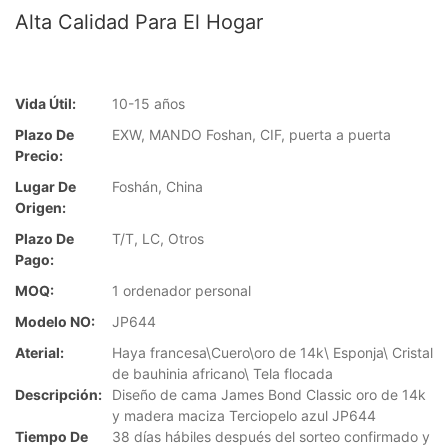
Alta Calidad Para El Hogar
Vida Útil:
10-15 años
Plazo De
EXW, MANDO Foshan, CIF, puerta a puerta
Precio:
Lugar De
Foshán, China
Origen:
Plazo De
T/T, LC, Otros
Pago:
MOQ:
1 ordenador personal
Modelo NO:
JP644
Aterial:
Haya francesa\Cuero\oro de 14k\ Esponja\ Cristal
de bauhinia africano\ Tela flocada
Descripción:
Diseño de cama James Bond Classic oro de 14k
y madera maciza Terciopelo azul JP644
Tiempo De
38 días hábiles después del sorteo confirmado y