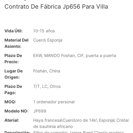
Contrato De Fábrica Jp656 Para Villa
Vida Útil:
10-15 años
Material Del
Cuero\ Esponja
Asiento:
Plazo De
EXW, MANDO Foshan, CIF, puerta a puerta
Precio:
Lugar De
Foshán, China
Origen:
Plazo De
T/T, LC, Otros
Pago:
MOQ:
1 ordenador personal
Modelo NO:
JP699
Aterial:
Haya francesa\Cuero\oro de 14k\ Esponja\ Cristal
de bauhinia africano
Descripción:
Sillas de comedor James Bond Classic madera