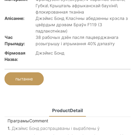
Губка\ Крышталь афрыканскай баухініі\
флокированная тканіна
Апісанне:
Джэймс Бонд Класічны абедзенны крэсла з
цвёрдым дрэвам Браўн F119 (З
падлакотнікам)
Час
38 рабочых дзён пасля пацверджанага
Прыладу:
розыгрышу і атрымання 40% дэпазіту
Фірмовая
Джэймс Бонд
Назва:
пытанне
ProductDetail
ПраграмыComment
1.
Джэймс Бонд распрацаваны і выраблены ў