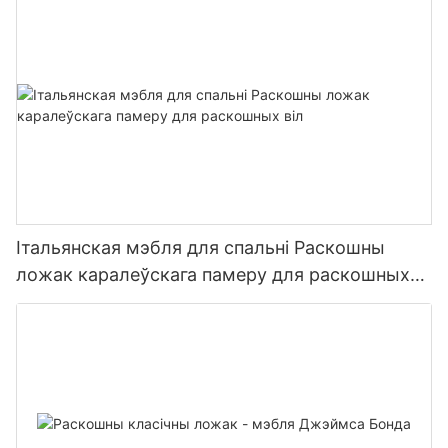
Італьянская мэбля для спальні Раскошны
ложак каралеўскага памеру для раскошных
віл