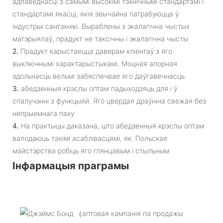
адпаведнасці з самымі высокімі тэхнічнымі стандартамі і
стандартамі якасці, якія звычайна патрабуюцца ў
індустрыі сантэхнікі. Выраблены з экалагічна чыстых
матэрыялаў, прадукт не таксічны і экалагічна чысты
2.
Прадукт карыстаецца даверам кліентаў з яго
выключнымі характарыстыкамі. Моцная апорная
здольнасць вельмі забяспечвае яго даўгавечнасць
3.
абедзенныя крэслы оптам падыходзяць для і ў
спалучэнні з функцыяй. Яго цвёрдая драўніна свежая без
непрыемнага паху
4.
На практыцы даказана, што абедзенныя крэслы оптам
валодаюць такімі асаблівасцямі, як. Польскае
майстэрства робіць яго глянцавым і стыльным
Інфармацыя праграмы