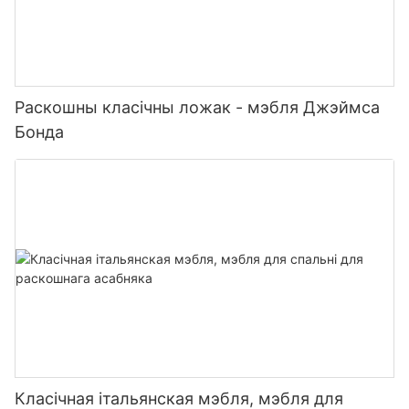
Раскошны класічны ложак - мэбля Джэймса
Бонда
Класічная італьянская мэбля, мэбля для