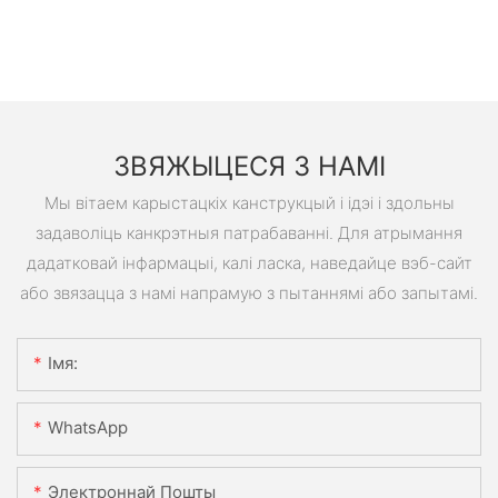
ЗВЯЖЫЦЕСЯ З НАМІ
Мы вітаем карыстацкіх канструкцый і ідэі і здольны
задаволіць канкрэтныя патрабаванні. Для атрымання
дадатковай інфармацыі, калі ласка, наведайце вэб-сайт
або звязацца з намі напрамую з пытаннямі або запытамі.
Імя:
WhatsApp
Электроннай Пошты