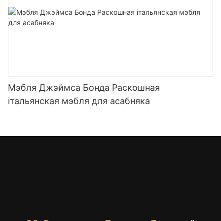
Мэбля Джэймса Бонда Раскошная
італьянская мэбля для асабняка