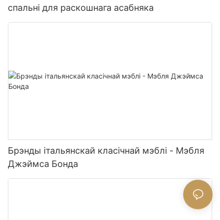
спальні для раскошнага асабняка
Брэнды італьянскай класічнай мэблі - Мэбля
Джэймса Бонда