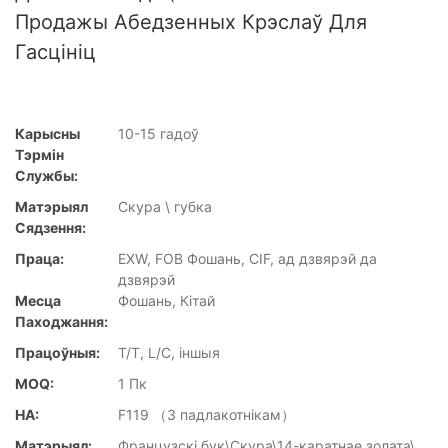
Продажы Абедзенных Крэслаў Для
Гасцініц
Карысны
10-15 гадоў
Тэрмін
Службы:
Матэрыял
Скура \ губка
Сядзення:
Праца:
EXW, FOB Фошань, CIF, ад дзвярэй да
дзвярэй
Месца
Фошань, Кітай
Паходжання:
Працоўныя:
T/T, L/C, іншыя
MOQ:
1 Пк
НА:
F119 （З падлакотнікам）
Матэрыял:
Французскі бук\Скура\14-каратнае золата\