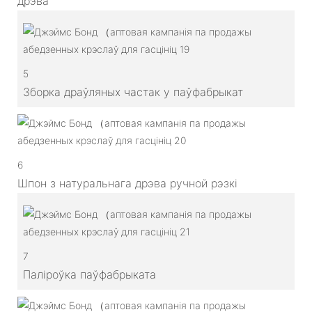
дрэва
5
Зборка драўляных частак у паўфабрыкат
6
Шпон з натуральнага дрэва ручной рэзкі
7
Паліроўка паўфабрыката