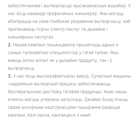
забеспячэннем і вытворчасцю высакаякасных вырабаў. У
нас ёсць каманда прафесійных інжынераў. Яны могуць
абапірацца на сваё глыбокае разуменне вытворчасці, каб
прапанаваць поўны спектр паслуг па дызайне і
інжынерных паслугах.
2.
Нашай кампаніі пашанцавала прыцягнуць адных з
самых таленавітых спецыялістаў у гэтай галіне. Яны
маюць вялікі вопыт як у дызайне прадукту, так і ў
вытворчасці.
3.
У нас ёсць высокаэфектыўны завод. Сучасныя машыны
і надзейныя вытворчыя працэсы забяспечваюць
бесперапынную дастаўку гатовай прадукцыі, якую нашы
кліенты могуць упэўнена запускаць. Джэймс Бонд лічыць
сваімі асноўнымі каштоўнасцямі пашырэнне развіцця
кампаніі. Калі ласка, кантакцеся з намі!