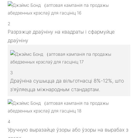
2
Разрэжце драўніну на квадраты і сфармуйце
драўніну
3
Драўніна сушыцца да вільготнасці 8%-12%, што
з'яўляецца міжнародным стандартам.
4
Уручную выразайце ўзоры або ўзоры на вырабах з