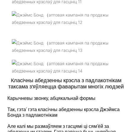
Класічны абедзенны крэсла з падлакотнікам
таксама з'яўляецца фаварытам многіх людзей
Карычневы звонку, абцякальнай формы
Так, гэта' гэта класічны абедзенны крэсла Джэймса
Бонда з падлакотнікам
Але калі мы размаўляем з гасцямі ці сям'ёй за
абедзенным сталом. Гэта павінна быць цудоўная