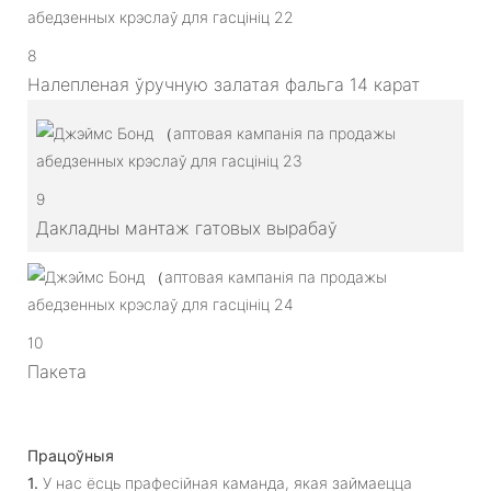
8
Налепленая ўручную залатая фальга 14 карат
9
Дакладны мантаж гатовых вырабаў
10
Пакета
Працоўныя
1.
У нас ёсць прафесійная каманда, якая займаецца