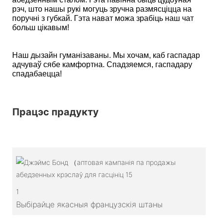
рэч, што нашы рукі могуць зручна размясціцца на
поручні з губкай. Гэта нават можа зрабіць наш чат
больш цікавым!
Наш дызайн гуманізаваны. Мы хочам, каб гаспадар
адчуваў сябе камфортна. Спадзяемся, гаспадару
спадабаецца!
Працэс прадукту
1
Выбірайце якасныя французскія штаны