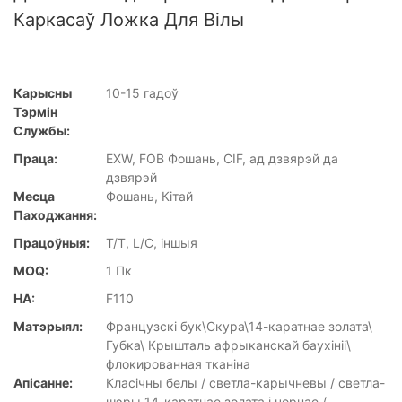
Каркасаў Ложка Для Вілы
Карысны
10-15 гадоў
Тэрмін
Службы:
Праца:
EXW, FOB Фошань, CIF, ад дзвярэй да
дзвярэй
Месца
Фошань, Кітай
Паходжання:
Працоўныя:
T/T, L/C, іншыя
MOQ:
1 Пк
НА:
F110
Матэрыял:
Французскі бук\Скура\14-каратнае золата\
Губка\ Крышталь афрыканскай баухініі\
флокированная тканіна
Апісанне:
Класічны белы / светла-карычневы / светла-
шэры 14-каратнае золата і чорнае /