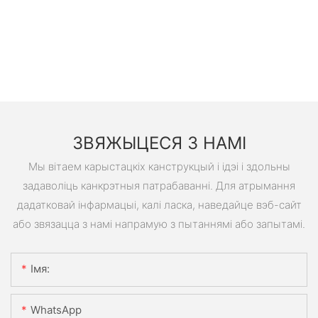
ЗВЯЖЫЦЕСЯ З НАМІ
Мы вітаем карыстацкіх канструкцый і ідэі і здольны
задаволіць канкрэтныя патрабаванні. Для атрымання
дадатковай інфармацыі, калі ласка, наведайце вэб-сайт
або звязацца з намі напрамую з пытаннямі або запытамі.
Імя:
WhatsApp