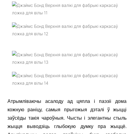
Атрымліваючы асалоду ад цяпла і паэзіі дома
кожную раніцу, самыя прыгожыя дэталі ў жыцці
заўсёды такія чароўныя. Чысты і элегантны стыль
жыцця выводзіць глыбокую думку пра жыццё.