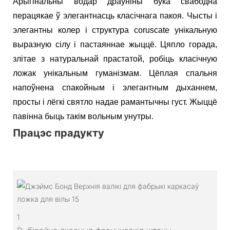
Арыгінальны водар драўніны бука свабодна
перацякае ў элегантнасць класічнага пакоя. Чысты і
элегантны колер і структура coruscate унікальную
выразную сілу і пастаяннае жыццё. Цяпло горада,
злітае з натуральнай прастатой, робіць класічную
ложак унікальным гуманізмам. Цёплая спальня
напоўнена спакойным і элегантным дыханнем,
просты і лёгкі святло надае рамантычны густ. Жыццё
павінна быць такім вольным унутры.
Працэс прадукту
1