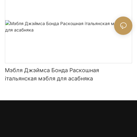
Мэбля Джэймса Бонда Раскошная
італьянская мэбля для асабняка