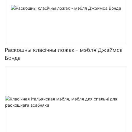
Раскошны класічны ложак - мэбля Джэймса
Бонда