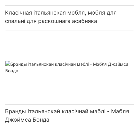
Класічная італьянская мэбля, мэбля для
спальні для раскошнага асабняка
Брэнды італьянскай класічнай мэблі - Мэбля
Джэймса Бонда