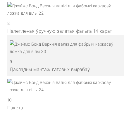
8
Налепленая ўручную залатая фальга 14 карат
9
Дакладны мантаж гатовых вырабаў
10
Пакета