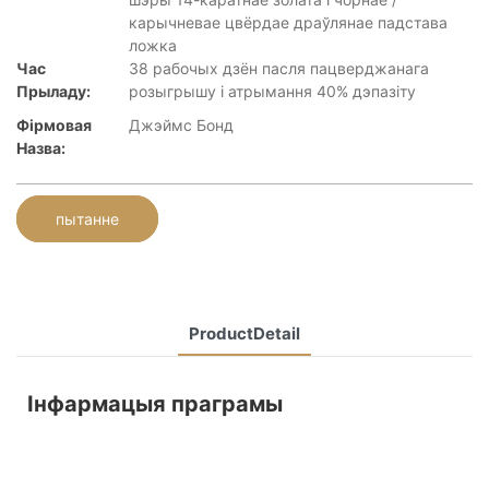
карычневае цвёрдае драўлянае падстава
ложка
Час
38 рабочых дзён пасля пацверджанага
Прыладу:
розыгрышу і атрымання 40% дэпазіту
Фірмовая
Джэймс Бонд
Назва:
пытанне
ProductDetail
Інфармацыя праграмы