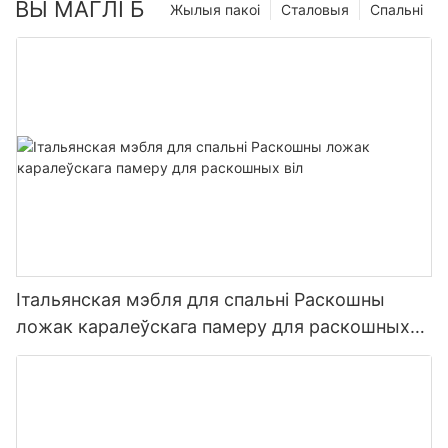
ВЫ МАГЛІ Б
Жылыя пакоі
Сталовыя
Спальні
Італьянская мэбля для спальні Раскошны
ложак каралеўскага памеру для раскошных
віл