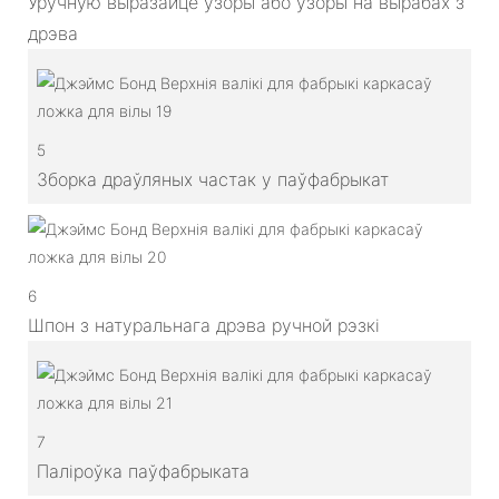
Уручную выразайце ўзоры або ўзоры на вырабах з
дрэва
5
Зборка драўляных частак у паўфабрыкат
6
Шпон з натуральнага дрэва ручной рэзкі
7
Паліроўка паўфабрыката