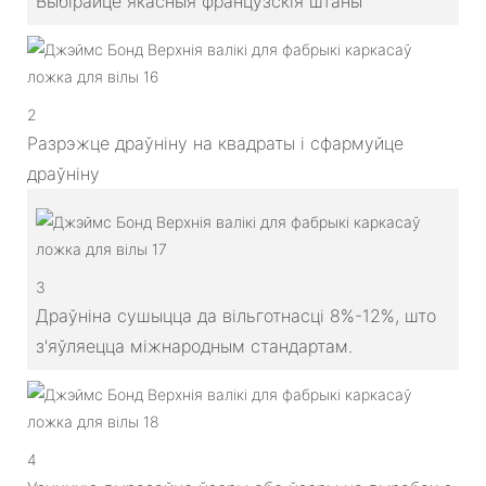
Выбірайце якасныя французскія штаны
2
Разрэжце драўніну на квадраты і сфармуйце
драўніну
3
Драўніна сушыцца да вільготнасці 8%-12%, што
з'яўляецца міжнародным стандартам.
4