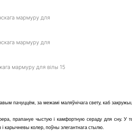
авым пачуццём, за межамі маляўнічага свету, каб закружыц
ра, прапануе чыстую і камфортную сераду для сну. У то
 і карычневы колер, поўны элегантнага стылю.