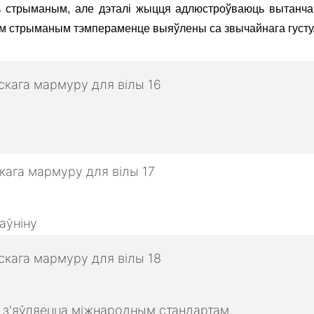
 стрыманым, але дэталі жыцця адлюстроўваюць вытанчан
ым стрыманым тэмпераменце выяўлены са звычайнага густу
аўніну
о з'яўляецца міжнародным стандартам.