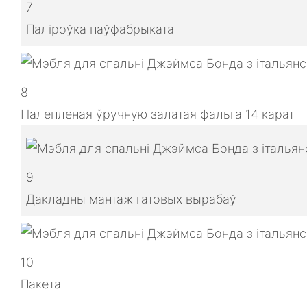
7
Паліроўка паўфабрыката
8
Налепленая ўручную залатая фальга 14 карат
9
Дакладны мантаж гатовых вырабаў
10
Пакета