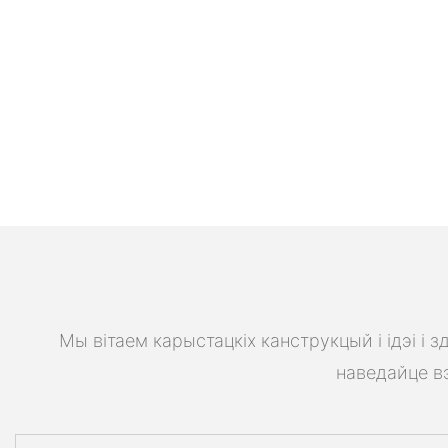
Мы вітаем карыстацкіх канструкцый і ідэі і
наведайце вэ