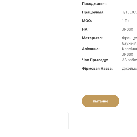
Паходжання:
Працоўныя:
T/T, L/C
MOQ:
1 Пк
НА:
JP660
Матэрыял:
Француз
баухініі
Апісанне:
Класічн
JP660
Час Прыладу:
38 рабо
Фірмовая Назва:
Джэймс
пытанне