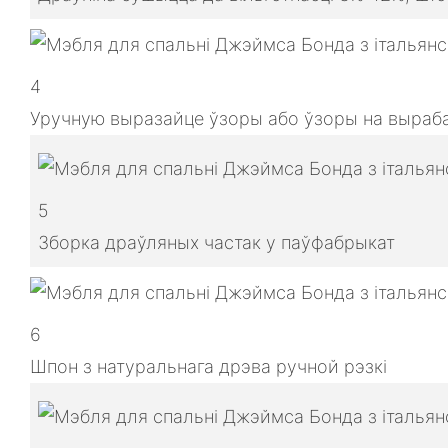
4
Уручную выразайце ўзоры або ўзоры на выраба
5
Зборка драўляных частак у паўфабрыкат
6
Шпон з натуральнага дрэва ручной рэзкі