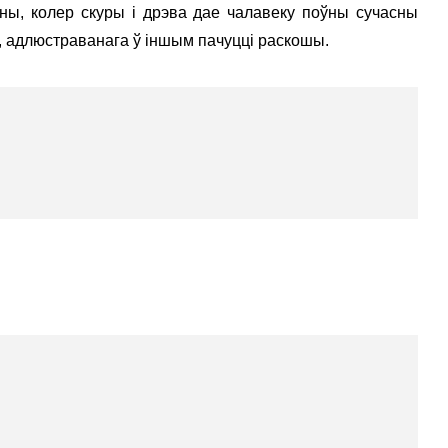
ы, колер скуры і дрэва дае чалавеку поўны сучасны
, адлюстраванага ў іншым пачуцці раскошы.