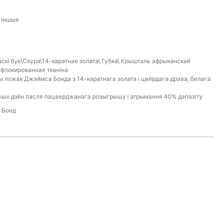
, іншыя
скі бук\Скура\14-каратнае золата\ Губка\ Крышталь афрыканскай
\ флокированная тканіна
ы ложак Джэймса Бонда з 14-каратнага золата і цвёрдага дрэва, белага
чых дзён пасля пацверджанага розыгрышу і атрымання 40% дэпазіту
 Бонд