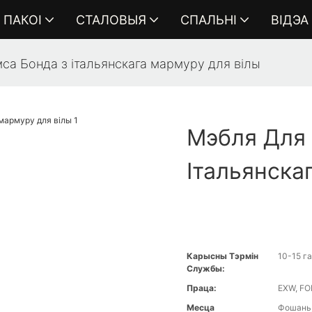
ПАКОІ
СТАЛОВЫЯ
СПАЛЬНІ
ВІДЭА
са Бонда з італьянскага мармуру для вілы
Мэбля Для
Італьянска
Карысны Тэрмін
10-15 г
Службы:
Праца:
EXW, FO
Месца
Фошань,