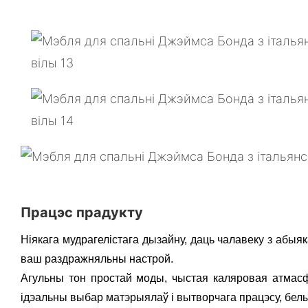
Працэс прадукту
Ніякага мудрагелістага дызайну, даць чалавеку з абыяк
ваш раздражняльны настрой.
Агульны тон простай моды, чыстая каляровая атмасфе
ідэальны выбар матэрыялаў і вытворчага працэсу, белы