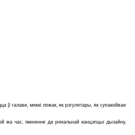
ца ў галаве, мяккі ложак, як рэгулятары, як супакойвае
й жа час, імкненне да унікальнай канцэпцыі дызайну,