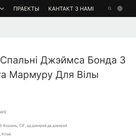
ПРАЕКТЫ
КАНТАКТ З НАМІ
 Спальні Джэймса Бонда З
га Мармуру Для Вілы
адоў
B Фошань, CIF, ад дзвярэй да дзвярэй
 Кітай