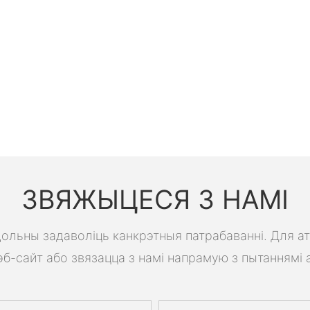
ЗВЯЖЫЦЕСЯ З НАМІ
 здольны задаволіць канкрэтныя патрабаванні. Для а
б-сайт або звязацца з намі напрамую з пытаннямі 