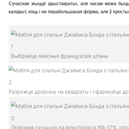
Сучаснае жыццё арыстакратыі, але часам можа быць
каларыт, хоць і не перабольшаная форма, але ў прост
1
Выбірайце якасныя французскія штаны
2
Разрэжце драўніну на квадраты і сфармуйце др
3
Драўніна сушыцца да вільготнасці 8%-12%, шт