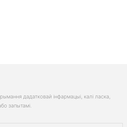
трымання дадатковай інфармацыі, калі ласка,
або запытамі.