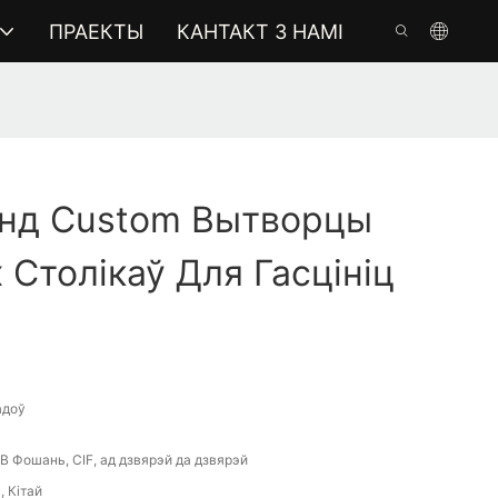
ПРАЕКТЫ
КАНТАКТ З НАМІ
нд Custom Вытворцы
 Столікаў Для Гасцініц
адоў
B Фошань, CIF, ад дзвярэй да дзвярэй
 Кітай