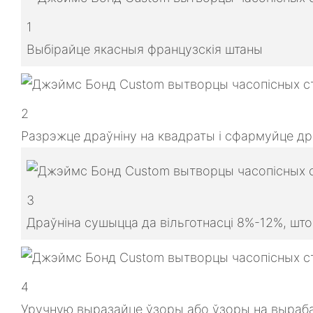
1
Выбірайце якасныя французскія штаны
2
Разрэжце драўніну на квадраты і сфармуйце др
3
Драўніна сушыцца да вільготнасці 8%-12%, шт
4
Уручную выразайце ўзоры або ўзоры на выраба