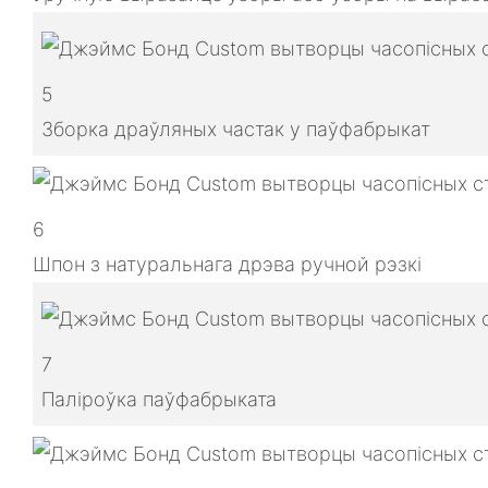
5
Зборка драўляных частак у паўфабрыкат
6
Шпон з натуральнага дрэва ручной рэзкі
7
Паліроўка паўфабрыката