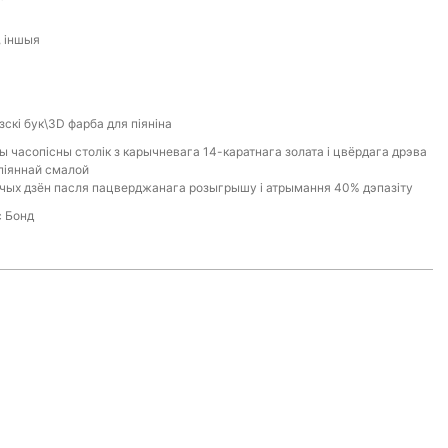
, іншыя
скі бук\3D фарба для піяніна
ы часопісны столік з карычневага 14-каратнага золата і цвёрдага дрэва
піяннай смалой
чых дзён пасля пацверджанага розыгрышу і атрымання 40% дэпазіту
 Бонд