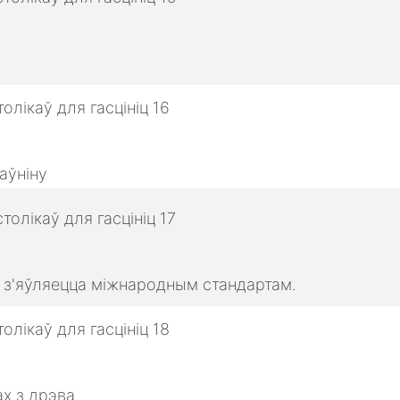
аўніну
о з'яўляецца міжнародным стандартам.
х з дрэва