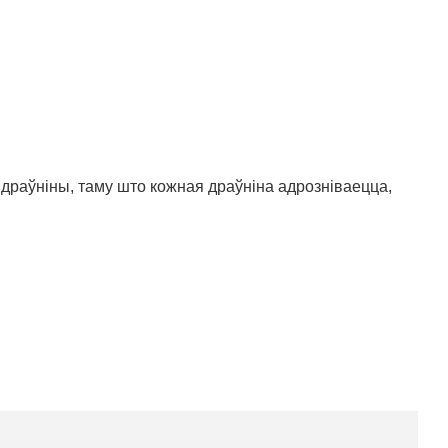
раўніны, таму што кожная драўніна адрозніваецца,