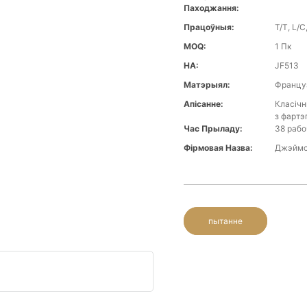
Паходжання:
Працоўныя:
T/T, L/C
MOQ:
1 Пк
НА:
JF513
Матэрыял:
Француз
Апісанне:
Класічн
з фартэ
Час Прыладу:
38 рабо
Фірмовая Назва:
Джэймс
пытанне