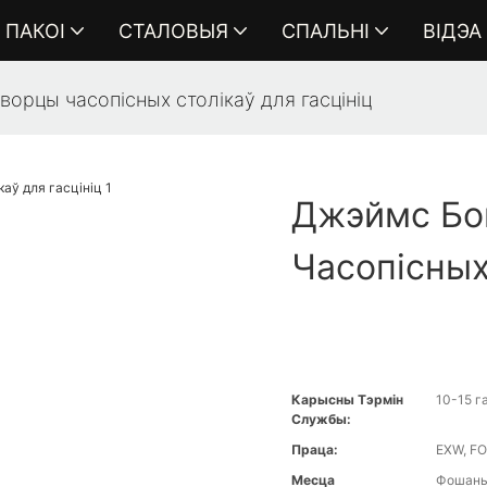
ПАКОІ
СТАЛОВЫЯ
СПАЛЬНІ
ВІДЭА
орцы часопісных столікаў для гасцініц
Джэймс Бо
Часопісных
Карысны Тэрмін
10-15 г
Службы:
Праца:
EXW, FO
Месца
Фошань,