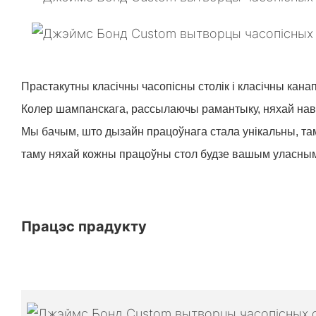
Прастакутны класічны часопісны столік і класічны кана
Колер шампанскага, рассылаючы рамантыку, няхай на
Мы бачым, што дызайн працоўнага стала унікальны, та
таму няхай кожны працоўны стол будзе вашым уласны
Працэс прадукту