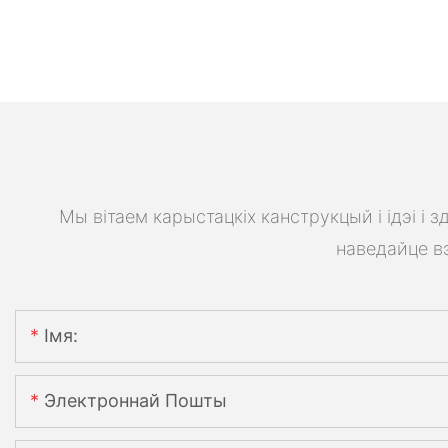
Мы вітаем карыстацкіх канструкцый і ідэі і
наведайце вэ
Імя:
Электроннай Пошты