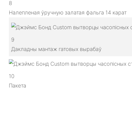
8
Налепленая ўручную залатая фальга 14 карат
9
Дакладны мантаж гатовых вырабаў
10
Пакета