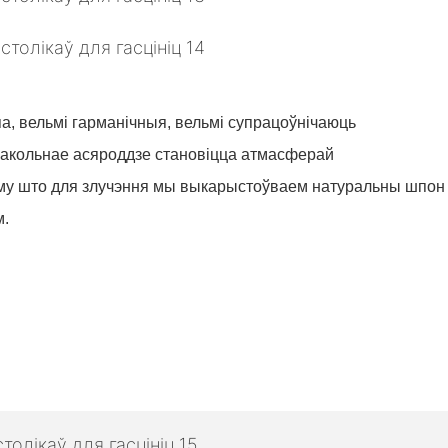
па, вельмі гарманічныя, вельмі супрацоўнічаюць
вакольнае асяроддзе становіцца атмасферай
му што для злучэння мы выкарыстоўваем натуральны шпон д
м.