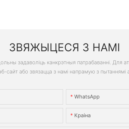
ЗВЯЖЫЦЕСЯ З НАМІ
 здольны задаволіць канкрэтныя патрабаванні. Для а
б-сайт або звязацца з намі напрамую з пытаннямі 
WhatsApp
Краіна