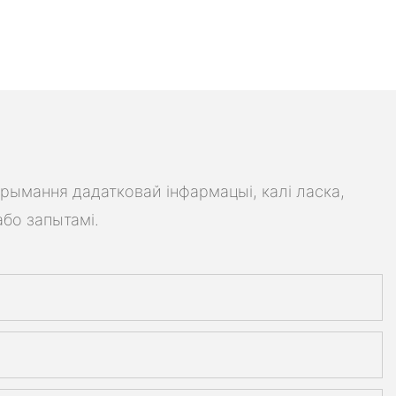
трымання дадатковай інфармацыі, калі ласка,
або запытамі.