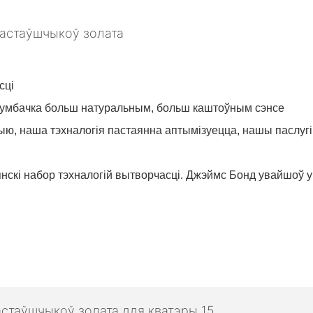
сці
о тумбачка больш натуральным, больш каштоўным сэнсе
ыю, наша тэхналогія пастаянна аптымізуецца, нашы паслугі
янскі набор тэхналогій вытворчасці. Джэймс Бонд увайшоў у 