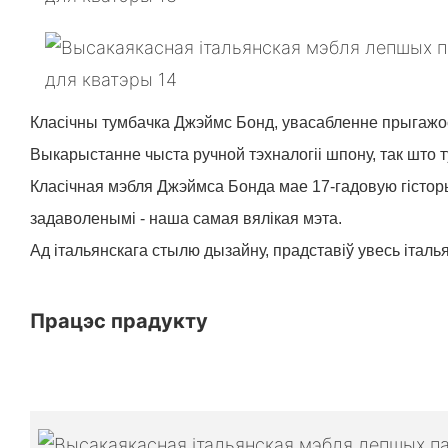
Класічны тумбачка Джэймс Бонд, увасабленне прыгажо
Выкарыстанне чыста ручной тэхналогіі шпону, так шт
Класічная мэбля Джэймса Бонда мае 17-гадовую гістор
задаволенымі - наша самая вялікая мэта.
Ад італьянскага стылю дызайну, прадставіў увесь італь
Працэс прадукту