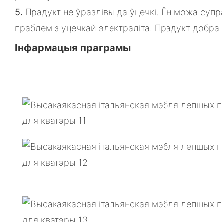
5.
Прадукт не ўразлівы да ўцечкі. Ён можа супр
праблем з уцечкай электраліта. Прадукт добра
Інфармацыя праграмы