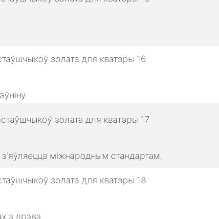
аўніну
о з'яўляецца міжнародным стандартам.
х з дрэва