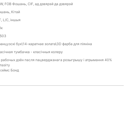
W, FOB Фошань, CIF, ад дзвярэй да дзвярэй
шань, Кітай
T, L/C, іншыя
Пк
503
анцузскі бук\14-каратнае золата\3D фарба для піяніна
асічная тумбачка - класічныя колеру
 рабочых дзён пасля пацверджанага розыгрышу і атрымання 40%
пазіту
эймс Бонд