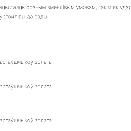
ацьстаяць розным зменлівым умовам, такім як удар,
 ўстойлівы да вады