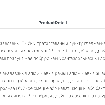
ProductDetail
ведзены. Ён быў пратэставаны з пункту гледжанн
абеспячэння электрычнай бяспекі. Яго цвёрдая дра
мі прадукт мае добрую канкурэнтаздольнасць і до
ае анадаваныя алюмініевыя рамы і алюмініевыя аша
каснага цвёрдага дрэва, прадукт досыць трывалы 
рэдняе і буйное смецце або нават часціцы або бак
 для ачысткі. Яе цвёрдая драўніна абсалютна натур