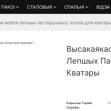
ПАКОІ
СТАЛОВЫЯ
СПАЛЬНІ
ВІДЭА
ая мэбля лепшых пастаўшчыкоў золата для кватэр
Высакаякас
Лепшых Па
Кватэры
Карысны Тэрмін
10
Службы: