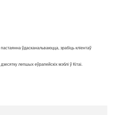
 пастаянна ўдасканальваюцца, зрабіць кліентаў
дзесятку лепшых еўрапейскіх мэблі ў Кітаі.