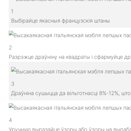
1
Выбірайце якасныя французскія штаны
2
Разрэжце драўніну на квадраты і сфармуйце др
3
Драўніна сушыцца да вільготнасці 8%-12%, шт
4
Уручную выразайце ўзоры або ўзоры на выраба