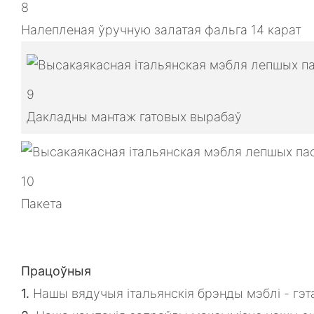
8
Налепленая ўручную залатая фальга 14 карат
9
Дакладны мантаж гатовых вырабаў
10
Пакета
Працоўныя
1.
Нашы вядучыя італьянскія брэнды мэблі - гэт