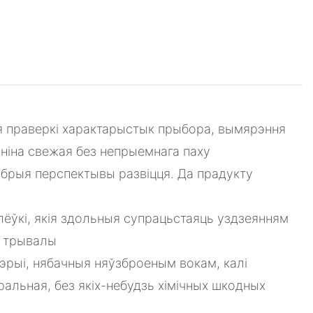
я праверкі характарыстык прыбора, вымярэння
ўніна свежая без непрыемнага паху
брыя перспектывы развіцця. Да прадукту
лёўкі, якія здольныя супрацьстаяць уздзеянням
і трывалы
тэрыі, нябачныя няўзброеным вокам, калі
альная, без якіх-небудзь хімічных шкодных