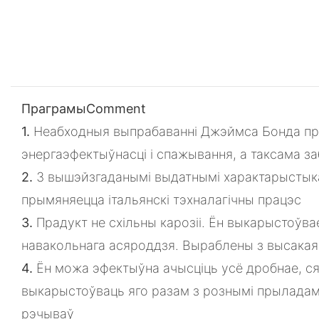
ПраграмыComment
1.
Неабходныя выпрабаванні Джэймса Бонда пра
энергаэфектыўнасці і спажывання, а таксама з
2.
З вышэйзгаданымі выдатнымі характарыстыка
прымяняецца італьянскі тэхналагічны працэс
3.
Прадукт не схільны карозіі. Ён выкарыстоўв
навакольнага асяроддзя. Выраблены з высакая
4.
Ён можа эфектыўна ачысціць усё дробнае, ся
выкарыстоўваць яго разам з рознымі прыладамі
рэчываў