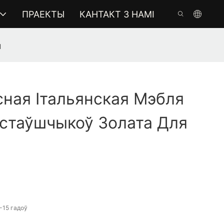
ПРАЕКТЫ
КАНТАКТ З НАМІ
ы
ная Італьянская Мэбля
стаўшчыкоў Золата Для
-15 гадоў