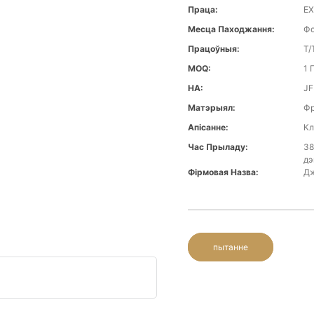
Праца:
EX
Месца Паходжання:
Фо
Працоўныя:
T/
MOQ:
1 
НА:
JF
Матэрыял:
Фр
Апісанне:
Кл
Час Прыладу:
38
дэ
Фірмовая Назва:
Дж
пытанне