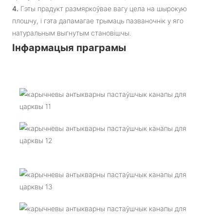
4.
Гэты прадукт размяркоўвае вагу цела на шырокую
плошчу, і гэта дапамагае трымаць пазваночнік у яго
натуральным выгнутым становішчы.
Інфармацыя праграмы