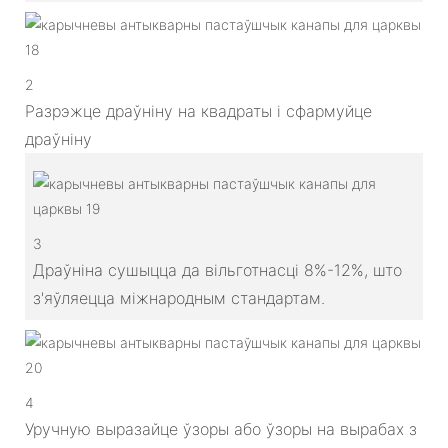
2
Разрэжце драўніну на квадраты і сфармуйце
драўніну
3
Драўніна сушыцца да вільготнасці 8%-12%, што
з'яўляецца міжнародным стандартам.
4
Уручную выразайце ўзоры або ўзоры на вырабах з