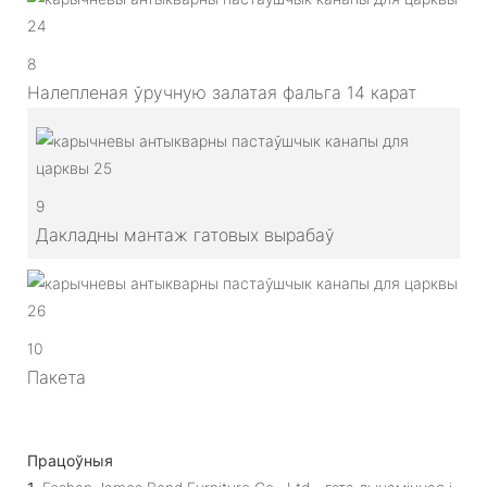
8
Налепленая ўручную залатая фальга 14 карат
9
Дакладны мантаж гатовых вырабаў
10
Пакета
Працоўныя