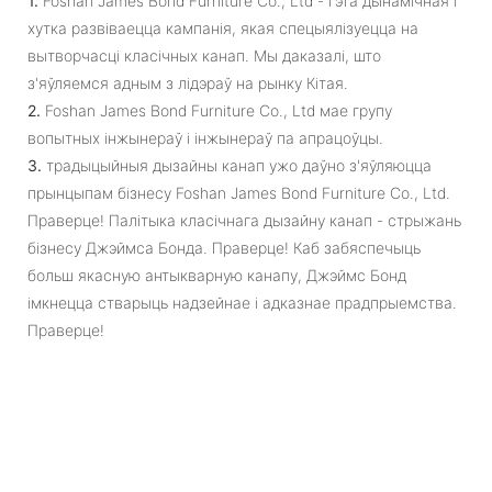
1.
Foshan James Bond Furniture Co., Ltd - гэта дынамічная і
хутка развіваецца кампанія, якая спецыялізуецца на
вытворчасці класічных канап. Мы даказалі, што
з'яўляемся адным з лідэраў на рынку Кітая.
2.
Foshan James Bond Furniture Co., Ltd мае групу
вопытных інжынераў і інжынераў па апрацоўцы.
3.
традыцыйныя дызайны канап ужо даўно з'яўляюцца
прынцыпам бізнесу Foshan James Bond Furniture Co., Ltd.
Праверце! Палітыка класічнага дызайну канап - стрыжань
бізнесу Джэймса Бонда. Праверце! Каб забяспечыць
больш якасную антыкварную канапу, Джэймс Бонд
імкнецца стварыць надзейнае і адказнае прадпрыемства.
Праверце!