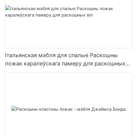
Італьянская мэбля для спальні Раскошны
ложак каралеўскага памеру для раскошных
віл