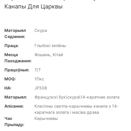
Канапы Для Царквы
Матэрыял
Скура
Сядзення:
Праца:
Глыбокі зялёны
Месца
Фошань, Кітай
Паходжання:
Працоўныя:
T/T
MOQ:
1Пкс
НА:
JF508
Матэрыял:
Французскі бук\скура\14-каратнае золата
Апісанне:
Класічны светла-карычневы канапа з 14-
каратнага золата і масіва дрэва
Час
Карычневы
Прыладу: