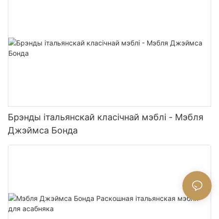
Брэнды італьянскай класічнай мэблі - Мэбля
Джэймса Бонда