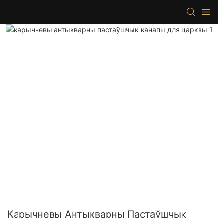
Карычневы Антыкварны Пастаўшчык