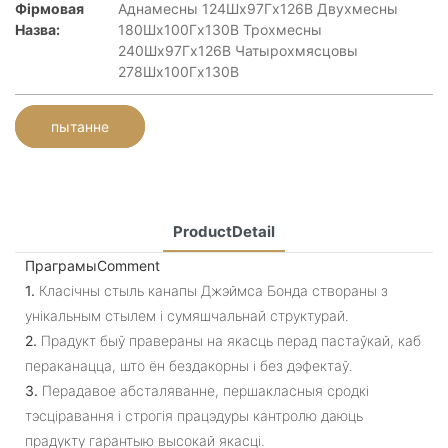
Фірмовая
Аднамесны 124Шx97Гx126В Двухмесны
Назва:
180Шx100Гx130В Трохмесны
240Шx97Гx126В Чатырохмясцовы
278Шx100Гx130В
пытанне
ProductDetail
ПраграмыComment
1.
Класічны стыль канапы Джэймса Бонда створаны з
унікальным стылем і сумяшчальнай структурай.
2.
Прадукт быў правераны на якасць перад пастаўкай, каб
пераканацца, што ён бездакорны і без дэфектаў.
3.
Перадавое абсталяванне, першакласныя сродкі
тэсціравання і строгія працэдуры кантролю даюць
прадукту гарантыю высокай якасці.