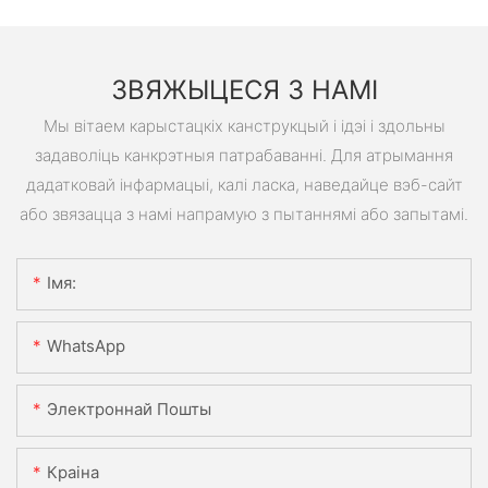
ЗВЯЖЫЦЕСЯ З НАМІ
Мы вітаем карыстацкіх канструкцый і ідэі і здольны
задаволіць канкрэтныя патрабаванні. Для атрымання
дадатковай інфармацыі, калі ласка, наведайце вэб-сайт
або звязацца з намі напрамую з пытаннямі або запытамі.
Імя:
WhatsApp
Электроннай Пошты
Краіна