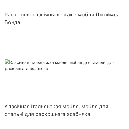
Раскошны класічны ложак - мэбля Джэймса
Бонда
Класічная італьянская мэбля, мэбля для
спальні для раскошнага асабняка