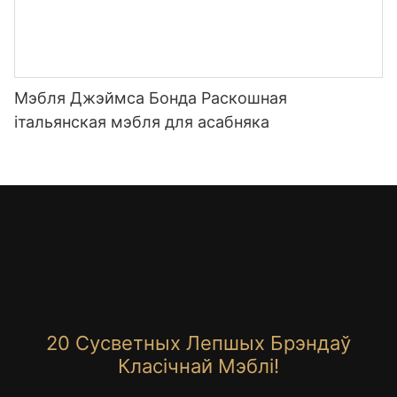
Мэбля Джэймса Бонда Раскошная
італьянская мэбля для асабняка
20 Сусветных Лепшых Брэндаў
Класічнай Мэблі!