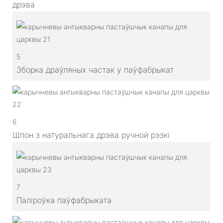
дрэва
5
Зборка драўляных частак у паўфабрыкат
6
Шпон з натуральнага дрэва ручной рэзкі
7
Паліроўка паўфабрыката