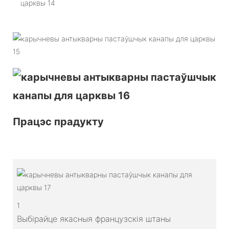
Працэс прадукту
1
Выбірайце якасныя французскія штаны