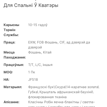
Для Спальні Ў Кватэры
Карысны
10-15 гадоў
Тэрмін
Службы:
Праца:
EXW, FOB Фошань, CIF, ад дзвярэй да
дзвярэй
Месца
Фошань, Кітай
Паходжання:
Працоўныя:
T/T, L/C, іншыя
MOQ:
1 Пк
НА:
JF518
Матэрыял:
Французскі бук\Скура\14-каратнае золата\
Губка\ Крышталь афрыканскай баухініі\
флокированная тканіна
Апісанне:
Класічны Робін яечна-блакітны / светла-
карычневы / серабрыста-шэры і аснова