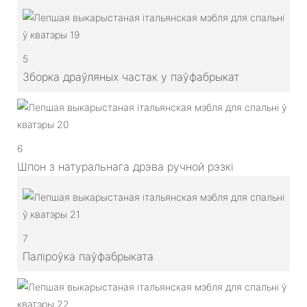
5
Зборка драўляных частак у паўфабрыкат
6
Шпон з натуральнага дрэва ручной рэзкі
7
Паліроўка паўфабрыката