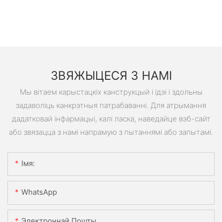
ЗВЯЖЫЦЕСЯ З НАМІ
Мы вітаем карыстацкіх канструкцый і ідэі і здольны
задаволіць канкрэтныя патрабаванні. Для атрымання
дадатковай інфармацыі, калі ласка, наведайце вэб-сайт
або звязацца з намі напрамую з пытаннямі або запытамі.
Імя:
WhatsApp
Электроннай Пошты