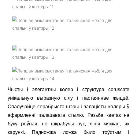
Чысты і элегантны колер і структура coruscate
унікальную выразную сілу і пастаяннае жыццё.
Спалучайце серабрыста-шэры і залацісты колеры ў
афармленні палацавага стылю. Разьба кветак на
буку роўная, не шкрабучы рук, лінія мяккая, як
карункі. Падножжа ложка было тоўстым і