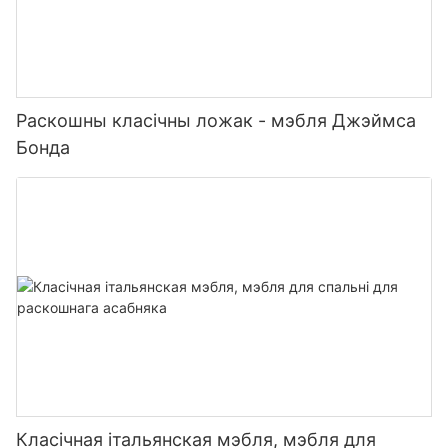
Раскошны класічны ложак - мэбля Джэймса
Бонда
Класічная італьянская мэбля, мэбля для