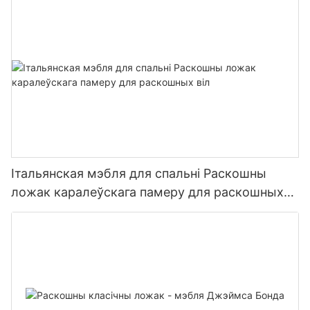
Італьянская мэбля для спальні Раскошны
ложак каралеўскага памеру для раскошных
віл