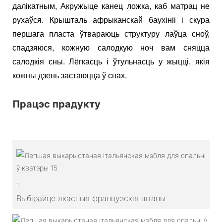
далікатным,
Акружыце канец ложка, каб матрац не
рухаўся. Крышталь афрыканскай баухініі і скура
першага пласта ўтвараюць структуру лаўца сноў,
спадзяюся, кожную салодкую ноч вам сняцца
салодкія сны. Лёгкасць і ўтульнасць у жыцці, якія
кожны дзень застаюцца ў снах.
Працэс прадукту
1
Выбірайце якасныя французскія штаны