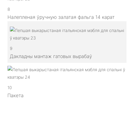
8
Налепленая ўручную залатая фальга 14 карат
9
Дакладны мантаж гатовых вырабаў
10
Пакета