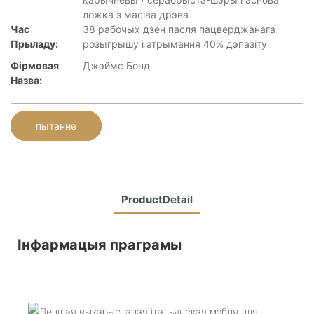
ложка з масіва дрэва
Час
38 рабочых дзён пасля пацверджанага
Прыладу:
розыгрышу і атрымання 40% дэпазіту
Фірмовая
Джэймс Бонд
Назва:
пытанне
ProductDetail
Інфармацыя праграмы