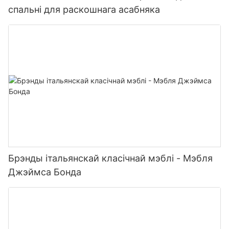
спальні для раскошнага асабняка
Брэнды італьянскай класічнай мэблі - Мэбля
Джэймса Бонда