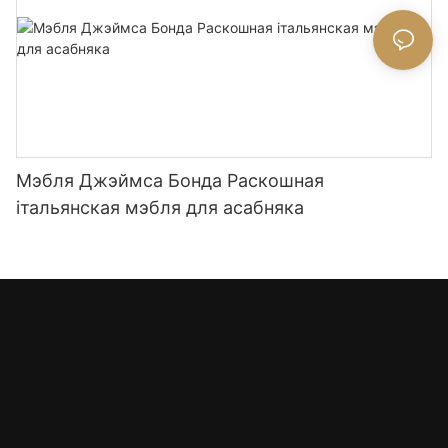
Мэбля Джэймса Бонда Раскошная
італьянская мэбля для асабняка