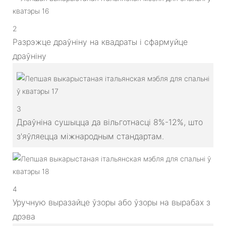
2
Разрэжце драўніну на квадраты і сфармуйце
драўніну
3
Драўніна сушыцца да вільготнасці 8%-12%, што
з'яўляецца міжнародным стандартам.
4
Уручную выразайце ўзоры або ўзоры на вырабах з
дрэва