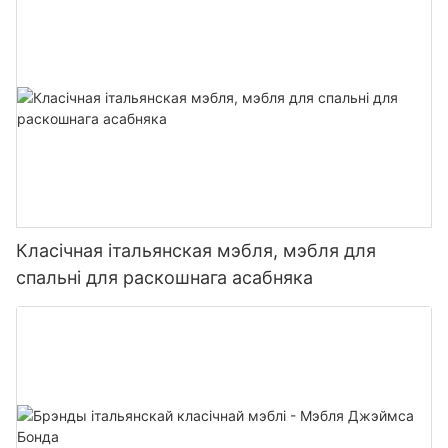
Класічная італьянская мэбля, мэбля для
спальні для раскошнага асабняка