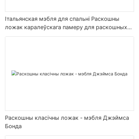
Італьянская мэбля для спальні Раскошны
ложак каралеўскага памеру для раскошных
віл
Раскошны класічны ложак - мэбля Джэймса
Бонда