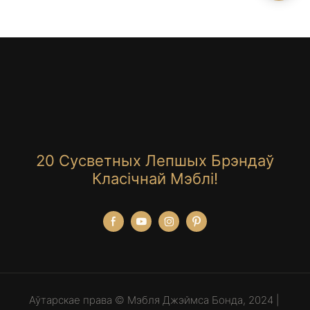
20 Сусветных Лепшых Брэндаў
Класічнай Мэблі!
Аўтарскае права © Мэбля Джэймса Бонда, 2024 |