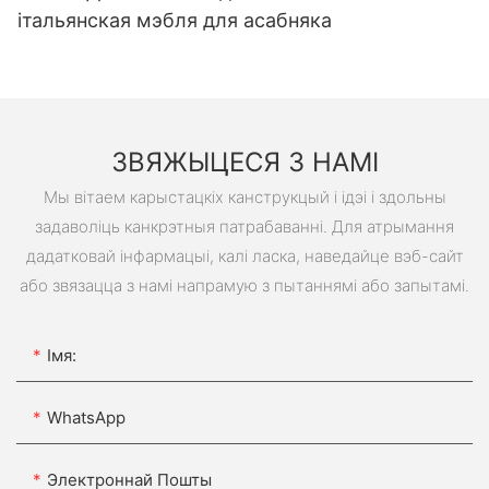
італьянская мэбля для асабняка
ЗВЯЖЫЦЕСЯ З НАМІ
Мы вітаем карыстацкіх канструкцый і ідэі і здольны
задаволіць канкрэтныя патрабаванні. Для атрымання
дадатковай інфармацыі, калі ласка, наведайце вэб-сайт
або звязацца з намі напрамую з пытаннямі або запытамі.
Імя:
WhatsApp
Электроннай Пошты