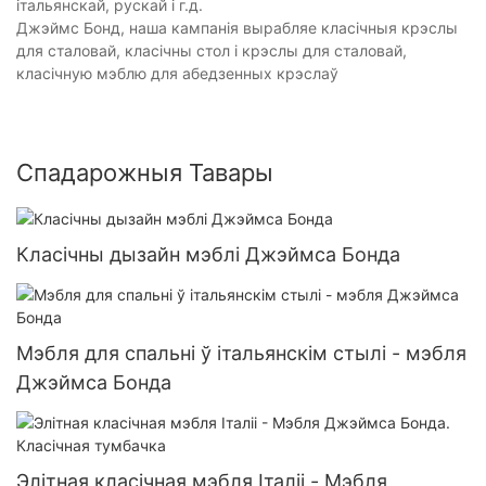
італьянскай, рускай і г.д.
Джэймс Бонд, наша кампанія вырабляе класічныя крэслы
для сталовай, класічны стол і крэслы для сталовай,
класічную мэблю для абедзенных крэслаў
Спадарожныя Тавары
Класічны дызайн мэблі Джэймса Бонда
Мэбля для спальні ў італьянскім стылі - мэбля
Джэймса Бонда
Элітная класічная мэбля Італіі - Мэбля