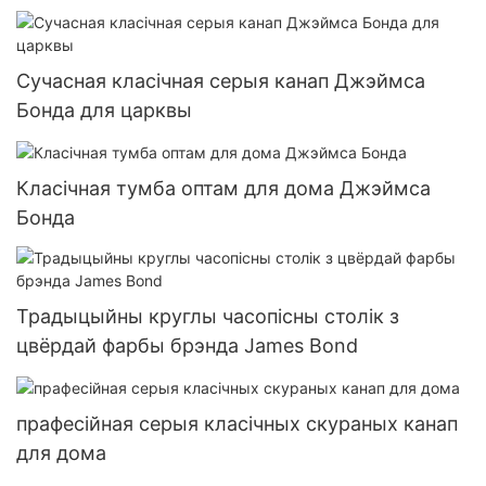
Сучасная класічная серыя канап Джэймса
Бонда для царквы
Класічная тумба оптам для дома Джэймса
Бонда
Традыцыйны круглы часопісны столік з
цвёрдай фарбы брэнда James Bond
прафесійная серыя класічных скураных канап
для дома