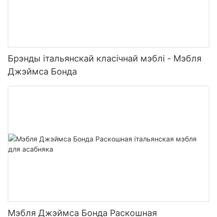
Брэнды італьянскай класічнай мэблі - Мэбля
Джэймса Бонда
Мэбля Джэймса Бонда Раскошная