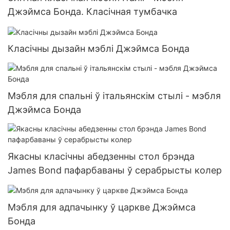
Джэймса Бонда. Класічная тумбачка
Класічны дызайн мэблі Джэймса Бонда
Мэбля для спальні ў італьянскім стылі - мэбля
Джэймса Бонда
Якасны класічны абедзенны стол брэнда
James Bond пафарбаваны ў серабрысты колер
Мэбля для адпачынку ў царкве Джэймса
Бонда