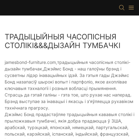
ТРАДЫЦЫЙНЫЯ ЧАСОПІСНЫЯ
СТОЛІКІ&&&ДЫЗАЙН ТУМБАЧКІ
jamesbond-furniture.com,традыцыйныя часопісныя столікі-
дызайн тумбачак,Джэймс Бонд - наш галоўны брэнд і
сусветны лідэр інавацыйных ідэй. За гэтыя гады Джэймс
Бонд назапасіў шырокі вопыт і партфоліо, якое ахоплівае
ключавыя тэхналогіі і розныя вобласці прымянення.
Страсць да гэтай галіны - гэта тое, што рухае нас наперад.
Брэнд выступае за інавацыі і якасць і з'яўляецца рухавіком
тэхнічнага прагрэсу.
Джэймс Бонд прадастаўляе традыцыйныя кававыя столікі і
прыложкавыя тумбачкі, якія добра прадаюцца ў ЗША,
арабскай, турэцкай, японскай, нямецкай, партугальскай,
польскай, карэйскай, іспанскай, індыйскай, французскай,