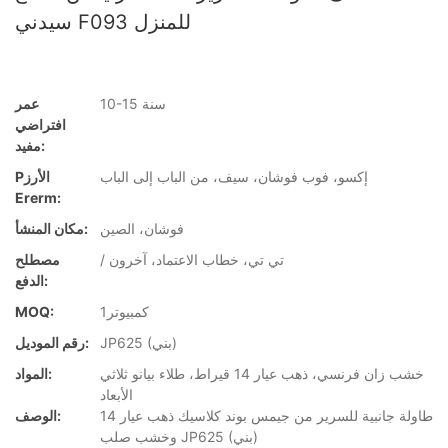
سيدني F093 للمنزل
10-15 سنة
عمر
افتراضي
مفيد:
إكسو، فوب فوشان، سيف، من الباب إلى الباب
Pالأرز
Ererm:
فوشان، الصين
مكان المنشأ:
/ تي تي، خطاب الاعتماد، آخرون
مصطلح
الدفع:
كمبيوتر1
MOQ:
JP625 (بني)
رقم الموديل:
خشب زان فرنسي، ذهب عيار 14 قيراط، طلاء بيانو ثلاثي
المواد:
الأبعاد
طاولة جانبية للسرير من جيمس بوند كلاسيك ذهب عيار 14
الوصف:
وخشب صلب JP625 (بني)