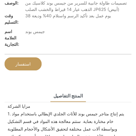
تصميمات طاولة جانبية للسرير من جيمس بوند كلاسيك من
الوصف:
الذهب عيار 14 قيراط والخشب الصلب JP625 (أبيض)
38 يوم عمل بعد تأكيد الرسم واستلام 40% وديعة
وقت
التسليم:
جيمس بوند
اسم
العلامة
التجارية:
استفسار
المنتج التفاصيل
مزايا الشركة
يتم إنتاج متاجر جيمس بوند للأثاث الجلدي الإيطالي باستخدام مواد
1.
خام مختارة بعناية. ستتم معالجة هذه المواد في قسم التشكيل
وبواسطة آلات عمل مختلفة لتحقيق الأشكال والأحجام المطلوبة