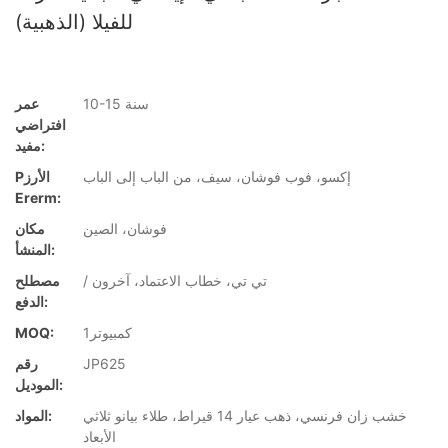
(الذهبية) للفيلا
10-15 سنة
عمر
افتراضي
مفيد:
إكسو، فوب فوشان، سيف، من الباب إلى الباب
Pالأرز
Ererm:
فوشان، الصين
مكان
المنشأ:
/ تي تي، خطاب الاعتماد، آخرون
مصطلح
الدفع:
كمبيوتر1
MOQ:
JP625
رقم
الموديل:
خشب زان فرنسي، ذهب عيار 14 قيراط، طلاء بيانو ثلاثي
المواد:
الأبعاد