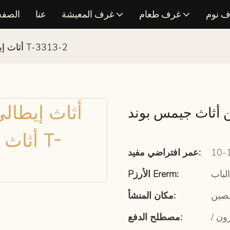
 نوم
غرف طعام
غرف المعيشة
عنا
الصفح
أثاث إيطالي فاخر من أثاث جيمس بوند T-3313-2
عمر افتراضي مفيد:
لباب
Pالأرز Ererm:
لصين
مكان المنشأ:
رون
مصطلح الدفع: