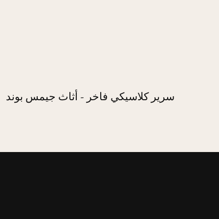
سرير كلاسيكي فاخر - أثاث جيمس بوند