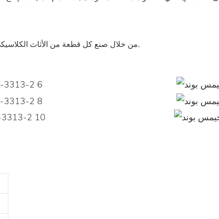
من خلال صنع كل قطعة من الأثاث الكلاسيكي كعمل فني، فإننا لا ننتج أثاثًا كلاسيكيًا فحسب، بل نصنع التاريخ أيضًا.