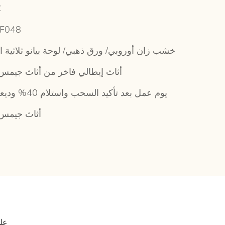
C
-F048
خشب زان أوروبي/ ورق ذهبي/ لوحة بيانو ثلاثية الأ
أثاث إيطالي فاخر من أثاث جيمس 
45 يوم عمل بعد تأكيد السحب واستلام 40% وديعة
أثاث جيمس 
تركز شركة James Bond Furniture على الأثاث الإيطالي الفاخر منذ 20 عامًا، وذلك باستخدام عمليات الإنتاج الإيطالية الأصيلة والجودة العالية