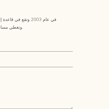
Longjiang، منطقة Shunde، مدينة Foshan، وتغطي مساحة تزيد عن 50,000 متر مربع.