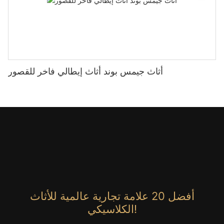
أثاث جيمس بوند أثاث إيطالي فاخر للقصور
أفضل 20 علامة تجارية عالمية للأثاث
الكلاسيكي!