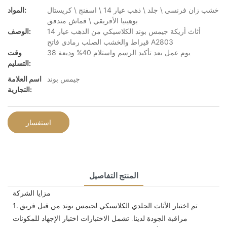
خشب زان فرنسي \ جلد \ ذهب عيار 14 \ اسفنج \ كريستال
المواد:
بوهينيا الأفريقي \ قماش متدفق
أثاث أريكة جيمس بوند الكلاسيكي من الذهب عيار 14
الوصف:
قيراط والخشب الصلب رمادي فاتح A2803
38 يوم عمل بعد تأكيد الرسم واستلام 40% وديعة
وقت
التسليم:
جيمس بوند
اسم العلامة
التجارية:
استفسار
المنتج التفاصيل
مزايا الشركة
تم اختبار الأثاث الجلدي الكلاسيكي لجيمس بوند من قبل فريق
1.
مراقبة الجودة لدينا. تشمل الاختبارات اختبار الإجهاد للمكونات