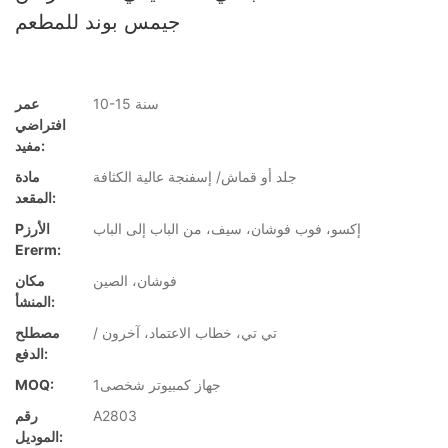
جيمس بوند للمطعم
10-15 سنة
عمر
افتراضي
مفيد:
جلد أو قماش/ إسفنجة عالية الكثافة
مادة
المقعد:
إكسو، فوب فوشان، سيف، من الباب إلى الباب
Pالأرز
Ererm:
فوشان، الصين
مكان
المنشأ:
/ تي تي، خطاب الاعتماد، آخرون
مصطلح
الدفع:
جهاز كمبيوتر شخصى1
MOQ:
A2803
رقم
الموديل: