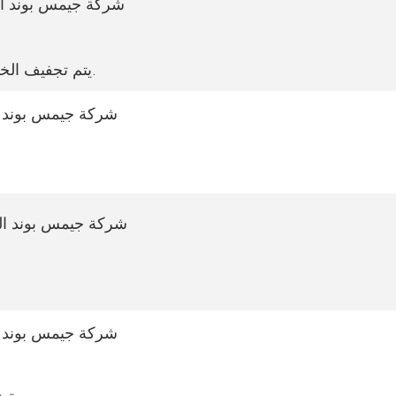
يتم تجفيف الخشب ليصبح محتوى الرطوبة 8%-12% وهو المعيار الدولي.