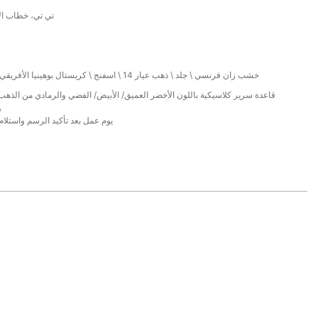
/ تي تي، خطاب ال
خشب زان فرنسي \ جلد \ ذهب عيار 14 \ اسفنج \ كريستال بوهينيا الأفريقي \ قماش متدفق
و
38 يوم عمل بعد تأكيد الرسم واستلام 40% وديع