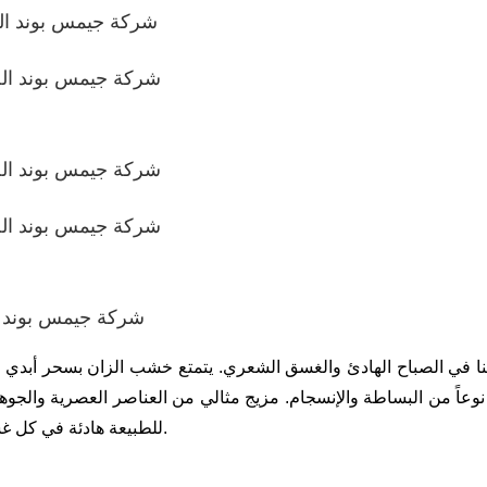
نا في الصباح الهادئ والغسق الشعري. يتمتع خشب الزان بسحر أبدي يسك
 نوعاً من البساطة والإنسجام. مزيج مثالي من العناصر العصرية والج
للطبيعة هادئة في كل غسق، وتستمع إلى صوت الطبيعة من كل زاوية مع سيمفونية القلب.