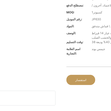
اعتماد، آخرون
مصطلح الدفع:
كمبيوتر1
MOQ:
JP630
رقم الموديل:
المواد:
قاعدة سرير كلاسيكية باللون الأخضر العميق/ الأبيض/ الفضي والرمادي من الذهب عيار 14 قيراط
الوصف:
الخشب الصلب
ة
وقت التسليم:
جيمس بوند
اسم العلامة
التجارية:
استفسار