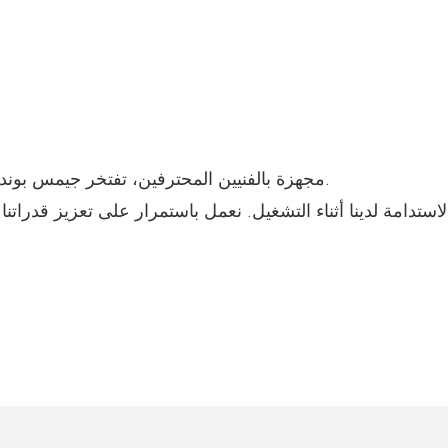
مجهزة بالفنيين المحترفين، تفتخر جيمس بوند بتقديم أثاث غرف النوم ذو الطراز الملكي والأداء العالي.
دامة لدينا أثناء التشغيل. نعمل باستمرار على تعزيز قدراتنا من 