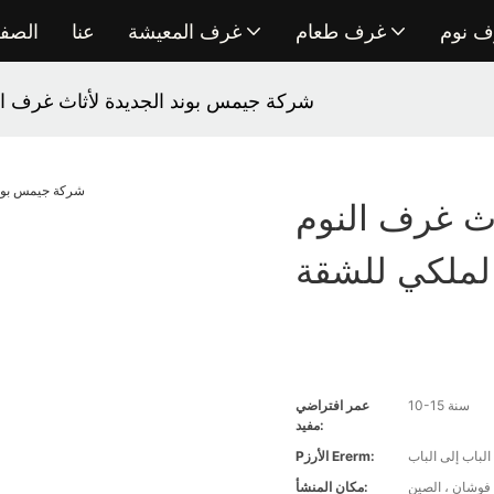
ف نوم
غرف طعام
غرف المعيشة
عنا
الصفح
شركة جيمس بوند الجديدة لأثاث غرف ال
ث غرف النوم
الملكي للشقة
10-15 سنة
عمر افتراضي
مفيد:
باب إلى الباب
Pالأرز Ererm:
فوشان ، الصين
مكان المنشأ: