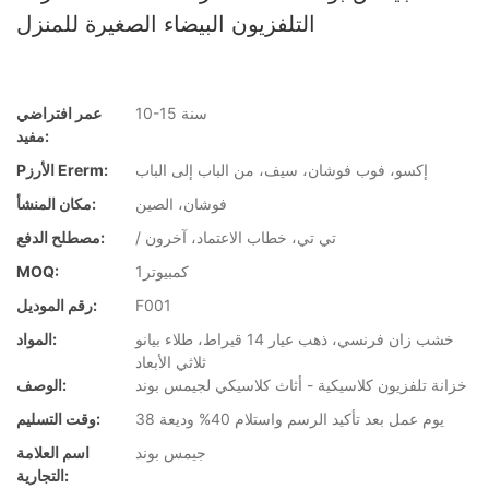
التلفزيون البيضاء الصغيرة للمنزل
10-15 سنة
عمر افتراضي
مفيد:
إكسو، فوب فوشان، سيف، من الباب إلى الباب
Pالأرز Ererm:
فوشان، الصين
مكان المنشأ:
/ تي تي، خطاب الاعتماد، آخرون
مصطلح الدفع:
كمبيوتر1
MOQ:
F001
رقم الموديل:
خشب زان فرنسي، ذهب عيار 14 قيراط، طلاء بيانو
المواد:
ثلاثي الأبعاد
خزانة تلفزيون كلاسيكية - أثاث كلاسيكي لجيمس بوند
الوصف:
38 يوم عمل بعد تأكيد الرسم واستلام 40% وديعة
وقت التسليم:
جيمس بوند
اسم العلامة
التجارية: