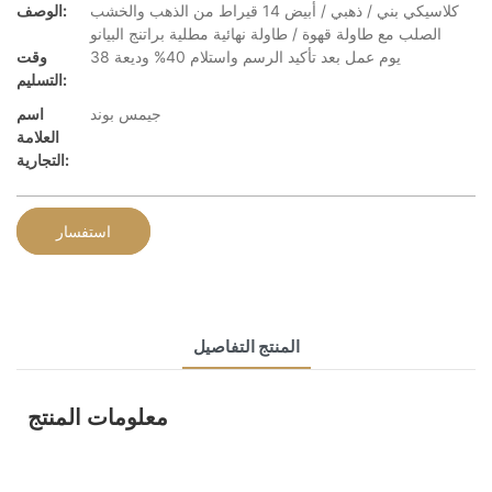
كلاسيكي بني / ذهبي / أبيض 14 قيراط من الذهب والخشب
الوصف:
الصلب مع طاولة قهوة / طاولة نهائية مطلية براتنج البيانو
38 يوم عمل بعد تأكيد الرسم واستلام 40% وديعة
وقت
التسليم:
جيمس بوند
اسم
العلامة
التجارية:
استفسار
المنتج التفاصيل
معلومات المنتج