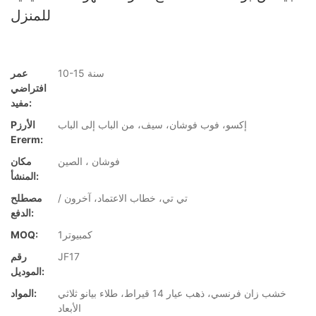
للمنزل
10-15 سنة
عمر
افتراضي
مفيد:
إكسو، فوب فوشان، سيف، من الباب إلى الباب
Pالأرز
Ererm:
فوشان ، الصين
مكان
المنشأ:
/ تي تي، خطاب الاعتماد، آخرون
مصطلح
الدفع:
كمبيوتر1
MOQ:
JF17
رقم
الموديل:
خشب زان فرنسي، ذهب عيار 14 قيراط، طلاء بيانو ثلاثي
المواد:
الأبعاد