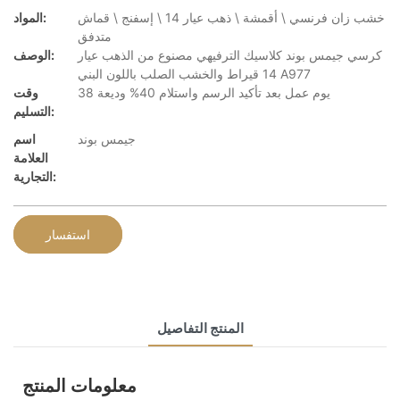
خشب زان فرنسي \ أقمشة \ ذهب عيار 14 \ إسفنج \ قماش
المواد:
متدفق
كرسي جيمس بوند كلاسيك الترفيهي مصنوع من الذهب عيار
الوصف:
14 قيراط والخشب الصلب باللون البني A977
38 يوم عمل بعد تأكيد الرسم واستلام 40% وديعة
وقت
التسليم:
جيمس بوند
اسم
العلامة
التجارية:
استفسار
المنتج التفاصيل
معلومات المنتج