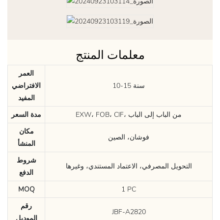
معلمات المنتج
العمر
10-15 سنة
الافتراضي
المفيد
EXW، FOB، CIF، من الباب إلى الباب
مدة السعر
مكان
فوشان، الصين
المنشأ
شروط
التحويل المصرفي، الاعتماد المستندي، وغيرها
الدفع
MOQ
1 PC
رقم
JBF-A2820
الموديل