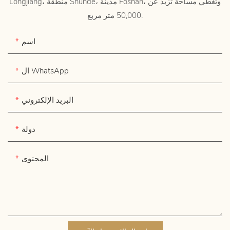
Longjiang، منطقة Shunde، مدينة Foshan، وتغطي مساحة تزيد عن
50,000 متر مربع.
اسم
ال WhatsApp
البريد الإلكتروني
دولة
المحتوى