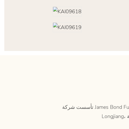
تأسست شركة James Bond Furniture في عام 2003 وتقع في قاعدة إنتاج الأثاث المنزلي الكلاسيكي الوطني الشهيرة - مدينة