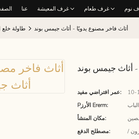
 نوم
غرف طعام
غرف المعيشة
عنا
الصفح
أثاث فاخر مصنوع يدويًا - أثاث جيمس بوند
طاولة خلع ا
 - أثاث جيمس بوند
عمر افتراضي مفيد:
لباب
Pالأرز Ererm:
لصين
مكان المنشأ:
رون
مصطلح الدفع: