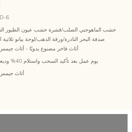
C
-D-6
خشب الماهوجني الصلب/قشرة خشب عيون الطيور النا
صدفة البحر النادرة/ورقة الذهب/لوحة بيانو ثلاثية ال
أثاث فاخر مصنوع يدويًا - أثاث جيمس 
65 يوم عمل بعد تأكيد السحب واستلام 40% وديعة
أثاث جيمس 