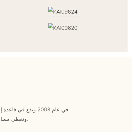
Longjiang، منطقة Shunde، مدينة Foshan، وتغطي مساحة تزيد عن 50,000 متر مربع.