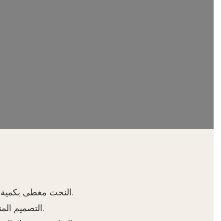
النحت مغطى بكمية كبيرة من رقائق الذهب عيار 14 قيراط يدويًا لجعل الأريكة تبدو أكثر فخامة وكرامة.
التصميم المنحوت في منتصف الجزء العلوي يشبه تاج الملك وبجانبه الشارة على الكتف.