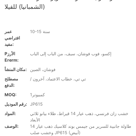
(الشمبانيا) للفيلا
10-15 سنة
عمر
افتراضي
مفيد:
إكسو، فوب فوشان، سيف، من الباب إلى الباب
Pالأرز
Ererm:
فوشان، الصين
مكان المنشأ:
/ تي تي، خطاب الاعتماد، آخرون
مصطلح
الدفع:
كمبيوتر1
MOQ:
JP615
رقم الموديل:
خشب زان فرنسي، ذهب عيار 14 قيراط، طلاء بيانو ثلاثي
المواد:
الأبعاد
طاولة جانبية للسرير من جيمس بوند كلاسيك ذهب عيار 14
الوصف:
وخشب صلب JP615 (أبيض)