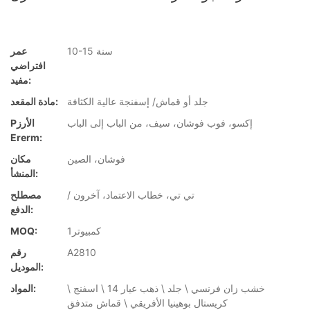
10-15 سنة
عمر
افتراضي
مفيد:
جلد أو قماش/ إسفنجة عالية الكثافة
مادة المقعد:
إكسو، فوب فوشان، سيف، من الباب إلى الباب
Pالأرز
Ererm:
فوشان، الصين
مكان
المنشأ:
/ تي تي، خطاب الاعتماد، آخرون
مصطلح
الدفع:
كمبيوتر1
MOQ:
A2810
رقم
الموديل:
خشب زان فرنسي \ جلد \ ذهب عيار 14 \ اسفنج \
المواد:
كريستال بوهينيا الأفريقي \ قماش متدفق