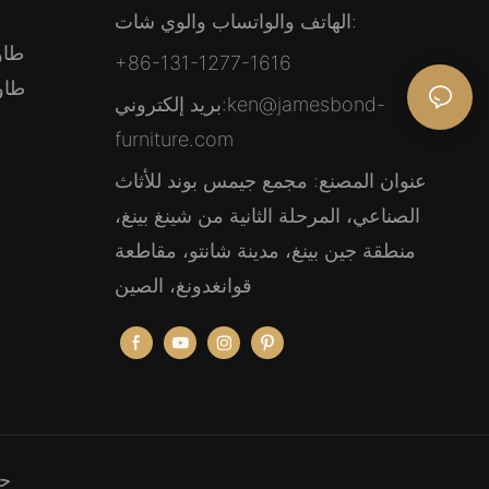
الهاتف والواتساب والوي شات:
طاو
+86-131-1277-1616
طاو
ken@jamesbond-
بريد إلكتروني:
furniture.com
عنوان المصنع: مجمع جيمس بوند للأثاث
الصناعي، المرحلة الثانية من شينغ بينغ،
منطقة جين بينغ، مدينة شانتو، مقاطعة
قوانغدونغ، الصين
حقو