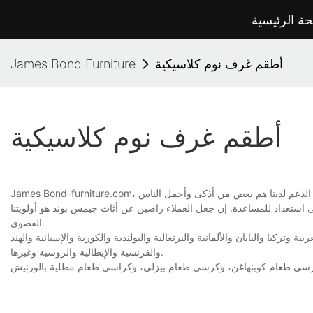
ة الرئيسية
أطقم غرف نوم كلاسيكية
James Bond Furniture
أطقم غرف نوم كلاسيكية
James Bond-furniture.com، مجموعات غرف النوم الكلاسيكية، نحن نعلم مدى أهمية المنتج بالنسبة لأعمال العملاء. موظفو الدعم لدينا هم بعض من أذكى وأجمل الناس
ى استعداد للمساعدة. إن جعل العملاء راضين عن أثاث جيمس بوند هو أولويتنا
القصوى.
وتركيا واليابان والألمانية والبرتغالية والبولندية والكورية والإسبانية والهند
والفرنسية والإيطالية والروسية وغيرها.
 كرسي طعام كوبنهاغن، وكرسي طعام بيزلي، وكراسي طعام مطلية بالورنيش